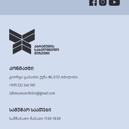
ᲙᲝᲜᲢᲐᲥᲢᲘ
გიორგი ცაბაძის ქუჩა #6, 0112 თბილისი
+995 322 340 967
silkmuseum.tbilisi@gmail.com
ᲡᲐᲛᲣᲨᲐᲝ ᲡᲐᲐᲗᲔᲑᲘ
სამშაბათი-შაბათი 11:00-18:00