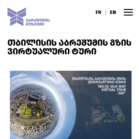
FR
EN
|
ᲗᲑᲘᲚᲘᲡᲘᲡ ᲐᲑᲠᲔᲨᲣᲛᲘᲡ ᲒᲖᲘᲡ
ᲕᲘᲠᲢᲣᲐᲚᲣᲠᲘ ᲢᲣᲠᲘ