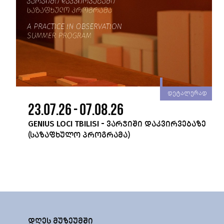
რად
დეტალურად
23.07.26 - 07.08.26
GENIUS LOCI TBILISI - ᲕᲐᲠᲯᲘᲨᲘ ᲓᲐᲙᲕᲘᲠᲕᲔᲑᲐᲖᲔ
(ᲡᲐᲖᲐᲤᲮᲣᲚᲝ ᲞᲠᲝᲒᲠᲐᲛᲐ)
ᲓᲦᲔᲡ ᲛᲣᲖᲔᲣᲛᲨᲘ