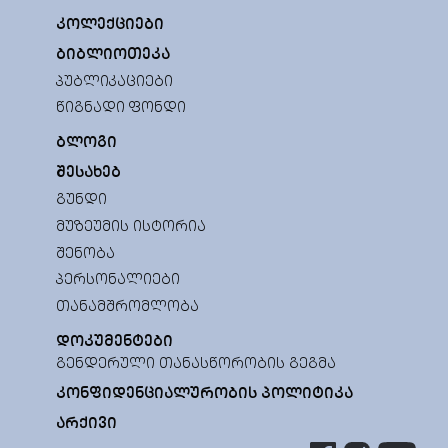
ᲙᲝᲚᲔᲥᲪᲘᲔᲑᲘ
ᲑᲘᲑᲚᲘᲝᲗᲔᲙᲐ
ᲞᲣᲑᲚᲘᲙᲐᲪᲘᲔᲑᲘ
ᲬᲘᲒᲜᲐᲓᲘ ᲤᲝᲜᲓᲘ
ᲑᲚᲝᲒᲘ
ᲨᲔᲡᲐᲮᲔᲑ
ᲒᲣᲜᲓᲘ
ᲛᲣᲖᲔᲣᲛᲘᲡ ᲘᲡᲢᲝᲠᲘᲐ
ᲨᲔᲜᲝᲑᲐ
ᲞᲔᲠᲡᲝᲜᲐᲚᲘᲔᲑᲘ
ᲗᲐᲜᲐᲛᲨᲠᲝᲛᲚᲝᲑᲐ
ᲓᲝᲙᲣᲛᲔᲜᲢᲔᲑᲘ
ᲒᲔᲜᲓᲔᲠᲣᲚᲘ ᲗᲐᲜᲐᲡᲬᲝᲠᲝᲑᲘᲡ ᲒᲔᲒᲛᲐ
ᲙᲝᲜᲤᲘᲓᲔᲜᲪᲘᲐᲚᲣᲠᲝᲑᲘᲡ ᲞᲝᲚᲘᲢᲘᲙᲐ
ᲐᲠᲥᲘᲕᲘ