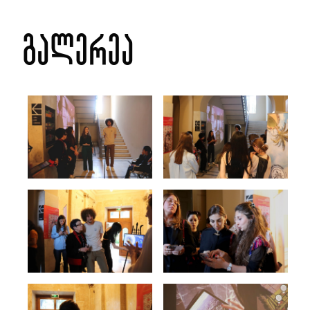
გალერეა