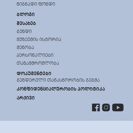
ᲬᲘᲒᲜᲐᲓᲘ ᲤᲝᲜᲓᲘ
ᲑᲚᲝᲒᲘ
ᲨᲔᲡᲐᲮᲔᲑ
ᲒᲣᲜᲓᲘ
ᲛᲣᲖᲔᲣᲛᲘᲡ ᲘᲡᲢᲝᲠᲘᲐ
ᲨᲔᲜᲝᲑᲐ
ᲞᲔᲠᲡᲝᲜᲐᲚᲘᲔᲑᲘ
ᲗᲐᲜᲐᲛᲨᲠᲝᲛᲚᲝᲑᲐ
ᲓᲝᲙᲣᲛᲔᲜᲢᲔᲑᲘ
ᲒᲔᲜᲓᲔᲠᲣᲚᲘ ᲗᲐᲜᲐᲡᲬᲝᲠᲝᲑᲘᲡ ᲒᲔᲒᲛᲐ
ᲙᲝᲜᲤᲘᲓᲔᲜᲪᲘᲐᲚᲣᲠᲝᲑᲘᲡ ᲞᲝᲚᲘᲢᲘᲙᲐ
ᲐᲠᲥᲘᲕᲘ