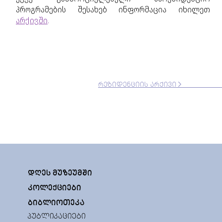
პროგრამების შესახებ ინფორმაცია იხილეთ
არქივში
.
ᲠᲔᲖᲘᲓᲔᲜᲪᲘᲘᲡ ᲐᲠᲥᲘᲕᲘ
ᲓᲦᲔᲡ ᲛᲣᲖᲔᲣᲛᲨᲘ
ᲙᲝᲚᲔᲥᲪᲘᲔᲑᲘ
ᲑᲘᲑᲚᲘᲝᲗᲔᲙᲐ
ᲞᲣᲑᲚᲘᲙᲐᲪᲘᲔᲑᲘ