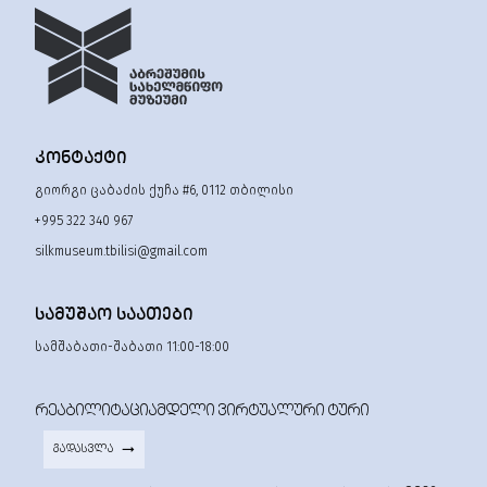
ᲙᲝᲜᲢᲐᲥᲢᲘ
გიორგი ცაბაძის ქუჩა #6, 0112 თბილისი
+995 322 340 967
silkmuseum.tbilisi@gmail.com
ᲡᲐᲛᲣᲨᲐᲝ ᲡᲐᲐᲗᲔᲑᲘ
სამშაბათი-შაბათი 11:00-18:00
ᲠᲔᲐᲑᲘᲚᲘᲢᲐᲪᲘᲐᲛᲓᲔᲚᲘ ᲕᲘᲠᲢᲣᲐᲚᲣᲠᲘ ᲢᲣᲠᲘ
ᲒᲐᲓᲐᲡᲕᲚᲐ