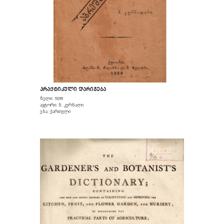
ᲞᲠᲐᲥᲢᲘᲙᲣᲚᲘ ᲓᲐᲠᲘᲒᲔᲑᲐ
წელი: 1899
ავტორი: ნ. კურნალი
ენა: ქართული