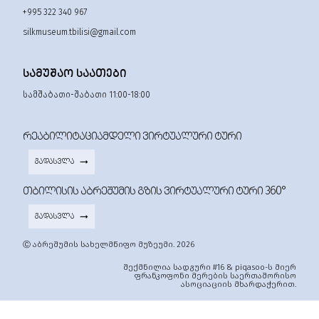
+995 322 340 967
silkmuseum.tbilisi@gmail.com
ᲡᲐᲛᲣᲨᲐᲝ ᲡᲐᲐᲗᲔᲑᲘ
სამშაბათი-შაბათი 11:00-18:00
ᲠᲔᲐᲑᲘᲚᲘᲢᲐᲪᲘᲐᲛᲓᲔᲚᲘ ᲕᲘᲠᲢᲣᲐᲚᲣᲠᲘ ᲢᲣᲠᲘ
ᲒᲐᲓᲐᲡᲕᲚᲐ
ᲗᲑᲘᲚᲘᲡᲘᲡ ᲐᲑᲠᲔᲨᲣᲛᲘᲡ ᲒᲖᲘᲡ ᲕᲘᲠᲢᲣᲐᲚᲣᲠᲘ ᲢᲣᲠᲘ 360°
ᲒᲐᲓᲐᲡᲕᲚᲐ
Ⓒ აბრეშუმის სახელმწიფო მუზეუმი. 2026
შექმნილია სადგური #16 & piqasoo-ს მიერ
ფრანკოფონი მერების საერთაშორისო
ასოციაციის მხარდაჭერით.