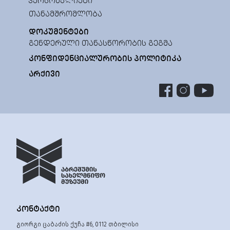
ᲞᲔᲠᲡᲝᲜᲐᲚᲘᲔᲑᲘ
ᲗᲐᲜᲐᲛᲨᲠᲝᲛᲚᲝᲑᲐ
ᲓᲝᲙᲣᲛᲔᲜᲢᲔᲑᲘ
ᲒᲔᲜᲓᲔᲠᲣᲚᲘ ᲗᲐᲜᲐᲡᲬᲝᲠᲝᲑᲘᲡ ᲒᲔᲒᲛᲐ
ᲙᲝᲜᲤᲘᲓᲔᲜᲪᲘᲐᲚᲣᲠᲝᲑᲘᲡ ᲞᲝᲚᲘᲢᲘᲙᲐ
ᲐᲠᲥᲘᲕᲘ
ᲙᲝᲜᲢᲐᲥᲢᲘ
გიორგი ცაბაძის ქუჩა #6, 0112 თბილისი