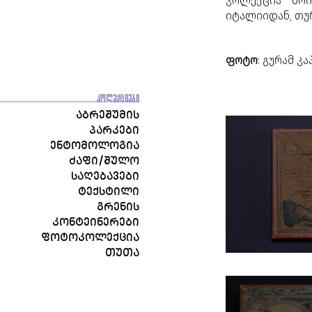
კოლექცია მოი
იტალიიდან, თუ
ფოტო
: გურამ კ
ᲙᲝᲚᲔᲥᲪᲘᲔᲑᲘ
ᲐᲑᲠᲔᲨᲣᲛᲘᲡ
ᲞᲐᲠᲙᲔᲑᲘ
ᲔᲜᲢᲝᲛᲝᲚᲝᲒᲘᲐ
ᲫᲐᲤᲘ/ᲨᲣᲚᲝ
ᲡᲐᲦᲔᲑᲐᲕᲔᲑᲘ
ᲢᲔᲥᲡᲢᲘᲚᲘ
ᲒᲠᲔᲜᲘᲡ
ᲙᲝᲜᲢᲔᲘᲜᲔᲠᲔᲑᲘ
ᲤᲝᲢᲝᲙᲝᲚᲔᲥᲪᲘᲐ
ᲗᲣᲗᲐ