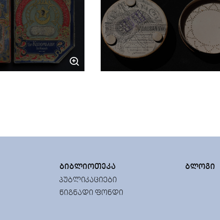
ᲑᲘᲑᲚᲘᲝᲗᲔᲙᲐ
ᲑᲚᲝᲒᲘ
ᲞᲣᲑᲚᲘᲙᲐᲪᲘᲔᲑᲘ
ᲬᲘᲒᲜᲐᲓᲘ ᲤᲝᲜᲓᲘ