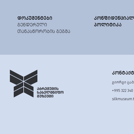
ᲓᲝᲙᲣᲛᲔᲜᲢᲔᲑᲘ
ᲙᲝᲜᲤᲘᲓᲔᲜᲪᲘᲐᲚ
ᲒᲔᲜᲓᲔᲠᲣᲚᲘ
ᲞᲝᲚᲘᲢᲘᲙᲐ
ᲗᲐᲜᲐᲡᲬᲝᲠᲝᲑᲘᲡ ᲒᲔᲒᲛᲐ
ᲙᲝᲜᲢᲐᲥ
გიორგი ცაბა
+995 322 340
silkmuseum.