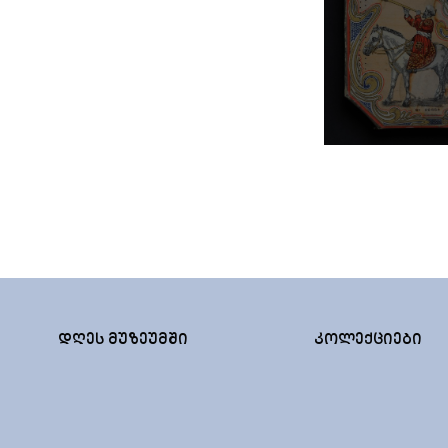
ᲓᲦᲔᲡ ᲛᲣᲖᲔᲣᲛᲨᲘ
ᲙᲝᲚᲔᲥᲪᲘᲔᲑᲘ