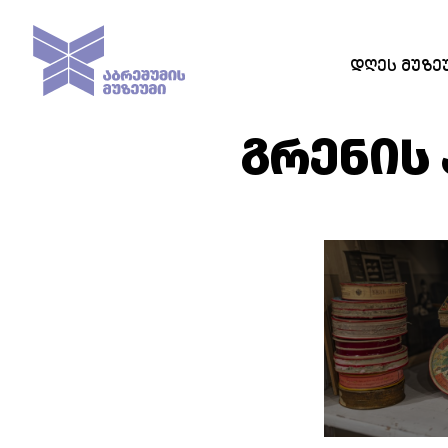
ᲓᲦᲔᲡ ᲛᲣᲖᲔ
ᲒᲠᲔᲜᲘᲡ