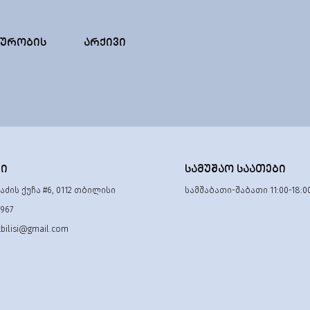
ᲣᲠᲝᲑᲘᲡ
ᲐᲠᲥᲘᲕᲘ
ᲢᲘ
ᲡᲐᲛᲣᲨᲐᲝ ᲡᲐᲐᲗᲔᲑᲘ
ძის ქუჩა #6, 0112 თბილისი
სამშაბათი-შაბათი 11:00-18:0
 967
tbilisi@gmail.com