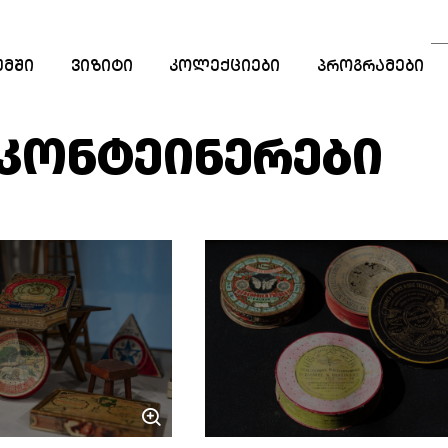
ᲣᲛᲨᲘ
ᲕᲘᲖᲘᲢᲘ
ᲙᲝᲚᲔᲥᲪᲘᲔᲑᲘ
ᲞᲠᲝᲒᲠᲐᲛᲔᲑᲘ
ᲡᲐᲒᲐᲜᲛᲐᲜᲐᲗᲚᲔ
ᲞᲠᲝᲒᲠᲐᲛᲔᲑᲘ
 ᲙᲝᲜᲢᲔᲘᲜᲔᲠᲔᲑᲘ
ᲡᲢᲐᲟᲘᲠᲔᲑᲐ
ᲠᲔᲖᲘᲓᲔᲜᲪᲘᲐ