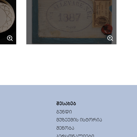
ᲨᲔᲡᲐᲮᲔᲑ
ᲒᲣᲜᲓᲘ
ᲛᲣᲖᲔᲣᲛᲘᲡ ᲘᲡᲢᲝᲠᲘᲐ
ᲨᲔᲜᲝᲑᲐ
ᲞᲔᲠᲡᲝᲜᲐᲚᲘᲔᲑᲘ