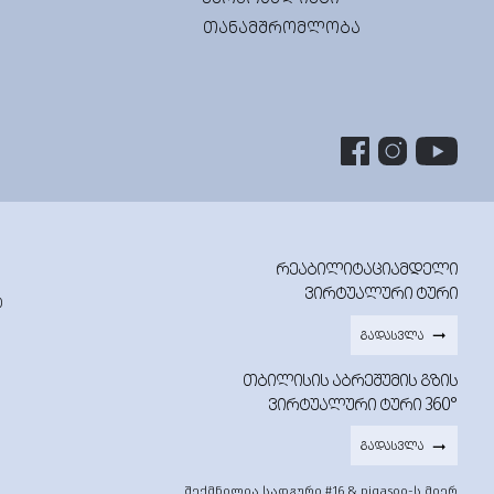
ᲗᲐᲜᲐᲛᲨᲠᲝᲛᲚᲝᲑᲐ
ᲠᲔᲐᲑᲘᲚᲘᲢᲐᲪᲘᲐᲛᲓᲔᲚᲘ
ᲕᲘᲠᲢᲣᲐᲚᲣᲠᲘ ᲢᲣᲠᲘ
0
ᲒᲐᲓᲐᲡᲕᲚᲐ
ᲗᲑᲘᲚᲘᲡᲘᲡ ᲐᲑᲠᲔᲨᲣᲛᲘᲡ ᲒᲖᲘᲡ
ᲕᲘᲠᲢᲣᲐᲚᲣᲠᲘ ᲢᲣᲠᲘ 360°
ᲒᲐᲓᲐᲡᲕᲚᲐ
შექმნილია სადგური #16 & piqasoo-ს მიერ