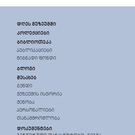
ᲓᲦᲔᲡ ᲛᲣᲖᲔᲣᲛᲨᲘ
ᲙᲝᲚᲔᲥᲪᲘᲔᲑᲘ
ᲑᲘᲑᲚᲘᲝᲗᲔᲙᲐ
ᲞᲣᲑᲚᲘᲙᲐᲪᲘᲔᲑᲘ
ᲬᲘᲒᲜᲐᲓᲘ ᲤᲝᲜᲓᲘ
ᲑᲚᲝᲒᲘ
ᲨᲔᲡᲐᲮᲔᲑ
ᲒᲣᲜᲓᲘ
ᲛᲣᲖᲔᲣᲛᲘᲡ ᲘᲡᲢᲝᲠᲘᲐ
ᲨᲔᲜᲝᲑᲐ
ᲞᲔᲠᲡᲝᲜᲐᲚᲘᲔᲑᲘ
ᲗᲐᲜᲐᲛᲨᲠᲝᲛᲚᲝᲑᲐ
ᲓᲝᲙᲣᲛᲔᲜᲢᲔᲑᲘ