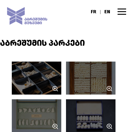
FR
EN
|
ᲐᲑᲠᲔᲨᲣᲛᲘᲡ ᲞᲐᲠᲙᲔᲑᲘ