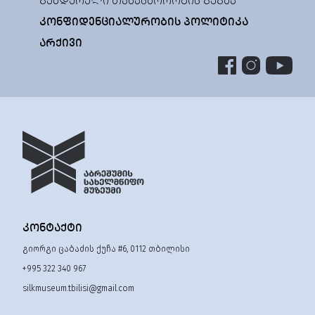
ᲒᲔᲜᲓᲔᲠᲣᲚᲘ ᲗᲐᲜᲐᲡᲬᲝᲠᲝᲑᲘᲡ ᲒᲔᲒᲛᲐ
ᲙᲝᲜᲤᲘᲓᲔᲜᲪᲘᲐᲚᲣᲠᲝᲑᲘᲡ ᲞᲝᲚᲘᲢᲘᲙᲐ
ᲐᲠᲥᲘᲕᲘ
ᲙᲝᲜᲢᲐᲥᲢᲘ
გიორგი ცაბაძის ქუჩა #6, 0112 თბილისი
+995 322 340 967
silkmuseum.tbilisi@gmail.com