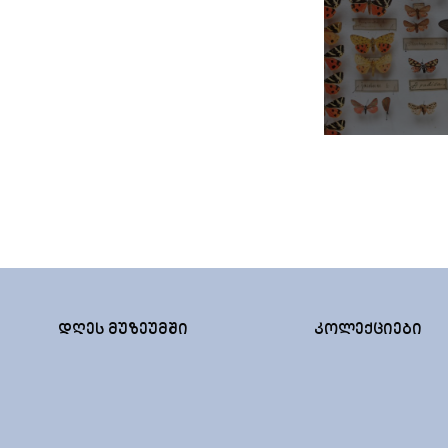
ᲓᲦᲔᲡ ᲛᲣᲖᲔᲣᲛᲨᲘ
ᲙᲝᲚᲔᲥᲪᲘᲔᲑᲘ