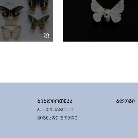
ᲑᲘᲑᲚᲘᲝᲗᲔᲙᲐ
ᲑᲚᲝᲒᲘ
ᲞᲣᲑᲚᲘᲙᲐᲪᲘᲔᲑᲘ
ᲬᲘᲒᲜᲐᲓᲘ ᲤᲝᲜᲓᲘ