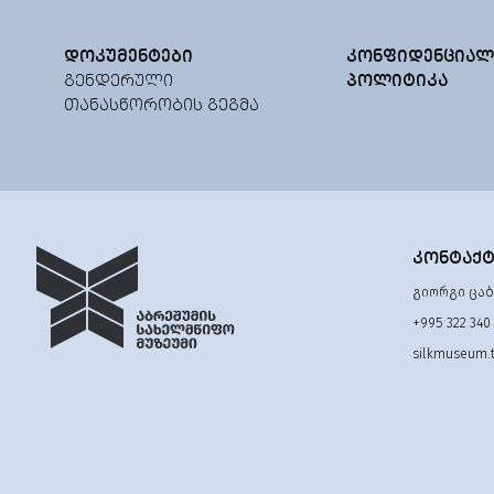
ᲓᲝᲙᲣᲛᲔᲜᲢᲔᲑᲘ
ᲙᲝᲜᲤᲘᲓᲔᲜᲪᲘᲐᲚ
ᲒᲔᲜᲓᲔᲠᲣᲚᲘ
ᲞᲝᲚᲘᲢᲘᲙᲐ
ᲗᲐᲜᲐᲡᲬᲝᲠᲝᲑᲘᲡ ᲒᲔᲒᲛᲐ
ᲙᲝᲜᲢᲐᲥ
გიორგი ცაბა
+995 322 340
silkmuseum.