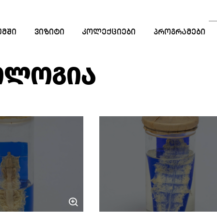
ᲣᲛᲨᲘ
ᲕᲘᲖᲘᲢᲘ
ᲙᲝᲚᲔᲥᲪᲘᲔᲑᲘ
ᲞᲠᲝᲒᲠᲐᲛᲔᲑᲘ
ᲡᲐᲒᲐᲜᲛᲐᲜᲐᲗᲚᲔ
ᲞᲠᲝᲒᲠᲐᲛᲔᲑᲘ
ᲝᲚᲝᲒᲘᲐ
ᲡᲢᲐᲟᲘᲠᲔᲑᲐ
ᲠᲔᲖᲘᲓᲔᲜᲪᲘᲐ