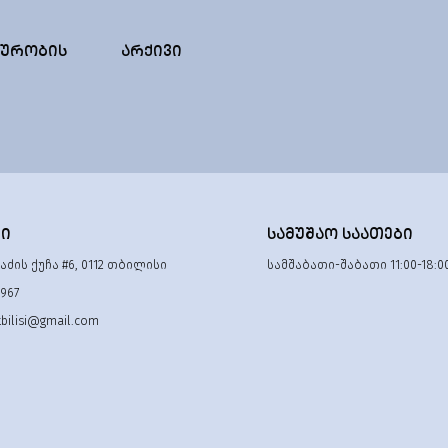
ᲣᲠᲝᲑᲘᲡ
ᲐᲠᲥᲘᲕᲘ
ᲢᲘ
ᲡᲐᲛᲣᲨᲐᲝ ᲡᲐᲐᲗᲔᲑᲘ
ძის ქუჩა #6, 0112 თბილისი
სამშაბათი-შაბათი 11:00-18:0
 967
tbilisi@gmail.com