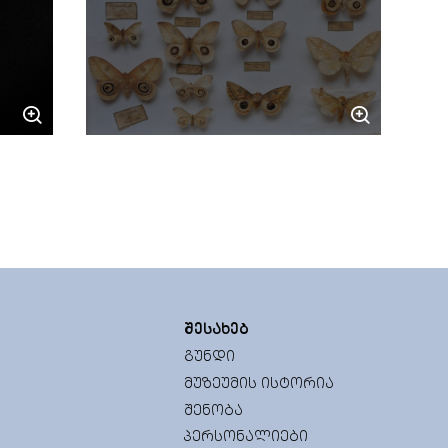
ᲨᲔᲡᲐᲮᲔᲑ
ᲒᲣᲜᲓᲘ
ᲛᲣᲖᲔᲣᲛᲘᲡ ᲘᲡᲢᲝᲠᲘᲐ
ᲨᲔᲜᲝᲑᲐ
ᲞᲔᲠᲡᲝᲜᲐᲚᲘᲔᲑᲘ