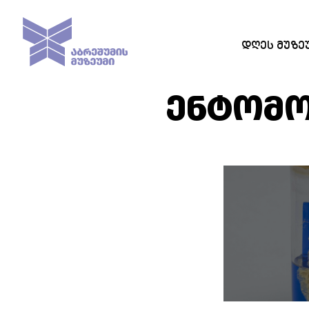
ᲓᲦᲔᲡ ᲛᲣᲖᲔ
ᲔᲜᲢᲝᲛ