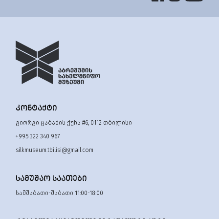
ᲙᲝᲜᲢᲐᲥᲢᲘ
გიორგი ცაბაძის ქუჩა #6, 0112 თბილისი
+995 322 340 967
silkmuseum.tbilisi@gmail.com
ᲡᲐᲛᲣᲨᲐᲝ ᲡᲐᲐᲗᲔᲑᲘ
სამშაბათი-შაბათი 11:00-18:00