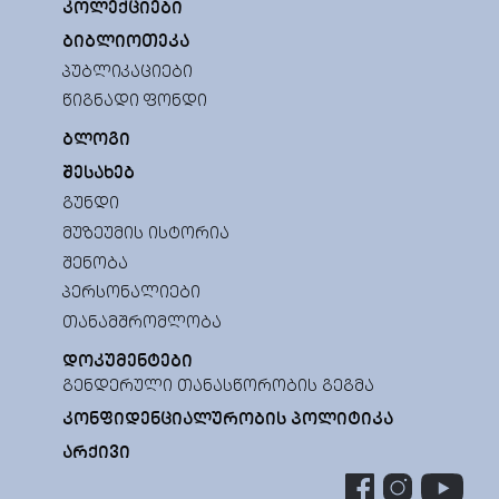
ᲙᲝᲚᲔᲥᲪᲘᲔᲑᲘ
ᲑᲘᲑᲚᲘᲝᲗᲔᲙᲐ
ᲞᲣᲑᲚᲘᲙᲐᲪᲘᲔᲑᲘ
ᲬᲘᲒᲜᲐᲓᲘ ᲤᲝᲜᲓᲘ
ᲑᲚᲝᲒᲘ
ᲨᲔᲡᲐᲮᲔᲑ
ᲒᲣᲜᲓᲘ
ᲛᲣᲖᲔᲣᲛᲘᲡ ᲘᲡᲢᲝᲠᲘᲐ
ᲨᲔᲜᲝᲑᲐ
ᲞᲔᲠᲡᲝᲜᲐᲚᲘᲔᲑᲘ
ᲗᲐᲜᲐᲛᲨᲠᲝᲛᲚᲝᲑᲐ
ᲓᲝᲙᲣᲛᲔᲜᲢᲔᲑᲘ
ᲒᲔᲜᲓᲔᲠᲣᲚᲘ ᲗᲐᲜᲐᲡᲬᲝᲠᲝᲑᲘᲡ ᲒᲔᲒᲛᲐ
ᲙᲝᲜᲤᲘᲓᲔᲜᲪᲘᲐᲚᲣᲠᲝᲑᲘᲡ ᲞᲝᲚᲘᲢᲘᲙᲐ
ᲐᲠᲥᲘᲕᲘ