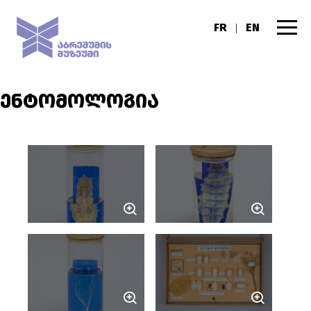
FR
EN
|
ᲔᲜᲢᲝᲛᲝᲚᲝᲒᲘᲐ