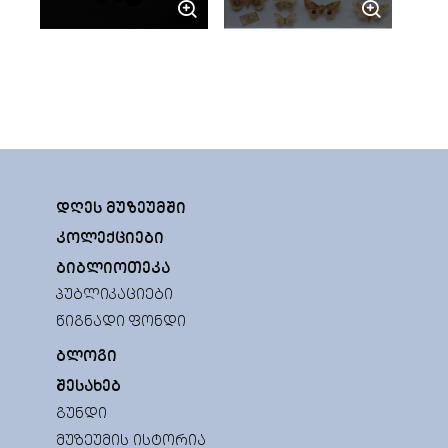
ᲓᲦᲔᲡ ᲛᲣᲖᲔᲣᲛᲨᲘ
ᲙᲝᲚᲔᲥᲪᲘᲔᲑᲘ
ᲑᲘᲑᲚᲘᲝᲗᲔᲙᲐ
ᲞᲣᲑᲚᲘᲙᲐᲪᲘᲔᲑᲘ
ᲬᲘᲒᲜᲐᲓᲘ ᲤᲝᲜᲓᲘ
ᲑᲚᲝᲒᲘ
ᲨᲔᲡᲐᲮᲔᲑ
ᲒᲣᲜᲓᲘ
ᲛᲣᲖᲔᲣᲛᲘᲡ ᲘᲡᲢᲝᲠᲘᲐ