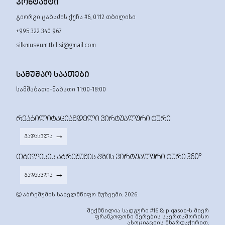
ᲙᲝᲜᲢᲐᲥᲢᲘ
გიორგი ცაბაძის ქუჩა #6, 0112 თბილისი
+995 322 340 967
silkmuseum.tbilisi@gmail.com
ᲡᲐᲛᲣᲨᲐᲝ ᲡᲐᲐᲗᲔᲑᲘ
სამშაბათი-შაბათი 11:00-18:00
ᲠᲔᲐᲑᲘᲚᲘᲢᲐᲪᲘᲐᲛᲓᲔᲚᲘ ᲕᲘᲠᲢᲣᲐᲚᲣᲠᲘ ᲢᲣᲠᲘ
ᲒᲐᲓᲐᲡᲕᲚᲐ
ᲗᲑᲘᲚᲘᲡᲘᲡ ᲐᲑᲠᲔᲨᲣᲛᲘᲡ ᲒᲖᲘᲡ ᲕᲘᲠᲢᲣᲐᲚᲣᲠᲘ ᲢᲣᲠᲘ 360°
ᲒᲐᲓᲐᲡᲕᲚᲐ
Ⓒ აბრეშუმის სახელმწიფო მუზეუმი. 2026
შექმნილია სადგური #16 & piqasoo-ს მიერ
ფრანკოფონი მერების საერთაშორისო
ასოციაციის მხარდაჭერით.