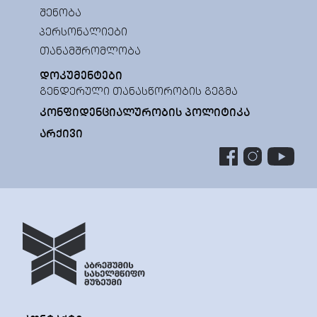
ᲨᲔᲜᲝᲑᲐ
ᲞᲔᲠᲡᲝᲜᲐᲚᲘᲔᲑᲘ
ᲗᲐᲜᲐᲛᲨᲠᲝᲛᲚᲝᲑᲐ
ᲓᲝᲙᲣᲛᲔᲜᲢᲔᲑᲘ
ᲒᲔᲜᲓᲔᲠᲣᲚᲘ ᲗᲐᲜᲐᲡᲬᲝᲠᲝᲑᲘᲡ ᲒᲔᲒᲛᲐ
ᲙᲝᲜᲤᲘᲓᲔᲜᲪᲘᲐᲚᲣᲠᲝᲑᲘᲡ ᲞᲝᲚᲘᲢᲘᲙᲐ
ᲐᲠᲥᲘᲕᲘ