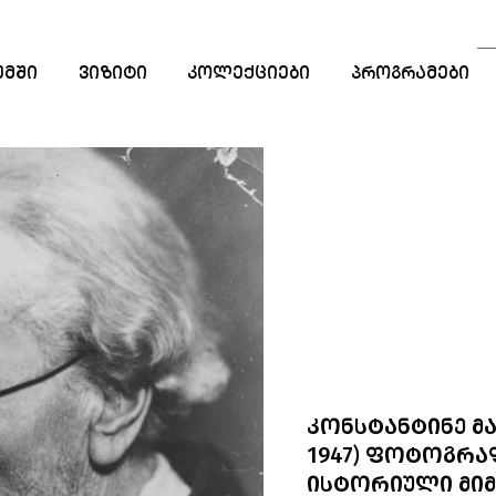
ᲣᲛᲨᲘ
ᲕᲘᲖᲘᲢᲘ
ᲙᲝᲚᲔᲥᲪᲘᲔᲑᲘ
ᲞᲠᲝᲒᲠᲐᲛᲔᲑᲘ
ᲡᲐᲒᲐᲜᲛᲐᲜᲐᲗᲚᲔ
ᲞᲠᲝᲒᲠᲐᲛᲔᲑᲘ
ᲡᲢᲐᲟᲘᲠᲔᲑᲐ
ᲠᲔᲖᲘᲓᲔᲜᲪᲘᲐ
ᲙᲝᲜᲡᲢᲐᲜᲢᲘᲜᲔ ᲛᲐᲗ
1947) ᲤᲝᲢᲝᲒᲠᲐ
ᲘᲡᲢᲝᲠᲘᲣᲚᲘ ᲛᲘ