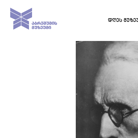
ᲓᲦᲔᲡ ᲛᲣᲖᲔ