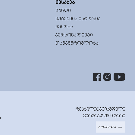
ᲨᲔᲡᲐᲮᲔᲑ
ᲒᲣᲜᲓᲘ
ᲛᲣᲖᲔᲣᲛᲘᲡ ᲘᲡᲢᲝᲠᲘᲐ
ᲨᲔᲜᲝᲑᲐ
ᲞᲔᲠᲡᲝᲜᲐᲚᲘᲔᲑᲘ
ᲗᲐᲜᲐᲛᲨᲠᲝᲛᲚᲝᲑᲐ
ᲠᲔᲐᲑᲘᲚᲘᲢᲐᲪᲘᲐᲛᲓᲔᲚᲘ
ᲕᲘᲠᲢᲣᲐᲚᲣᲠᲘ ᲢᲣᲠᲘ
0
ᲒᲐᲓᲐᲡᲕᲚᲐ