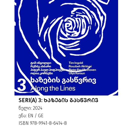
SERI(A) 3: ᲮᲐᲖᲔᲑᲘᲡ ᲒᲐᲡᲬᲕᲠᲘᲕ
წელი: 2024
ენა: EN / GE
ISBN 978-9941-8-6414-8