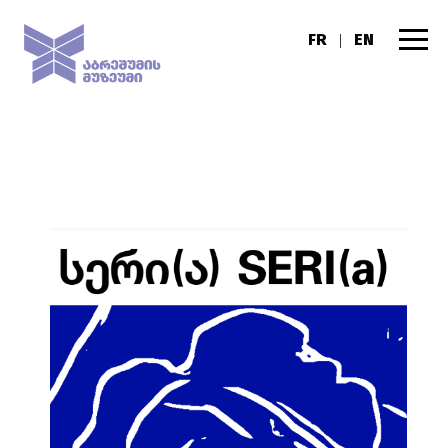
FR
EN
|