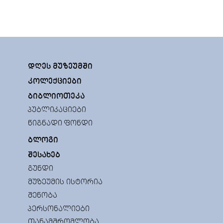
ᲓᲦᲔᲡ ᲛᲣᲖᲔᲣᲛᲨᲘ
ᲙᲝᲚᲔᲥᲪᲘᲔᲑᲘ
ᲑᲘᲑᲚᲘᲝᲗᲔᲙᲐ
ᲞᲣᲑᲚᲘᲙᲐᲪᲘᲔᲑᲘ
ᲬᲘᲒᲜᲐᲓᲘ ᲤᲝᲜᲓᲘ
ᲑᲚᲝᲒᲘ
ᲨᲔᲡᲐᲮᲔᲑ
ᲒᲣᲜᲓᲘ
ᲛᲣᲖᲔᲣᲛᲘᲡ ᲘᲡᲢᲝᲠᲘᲐ
ᲨᲔᲜᲝᲑᲐ
ᲞᲔᲠᲡᲝᲜᲐᲚᲘᲔᲑᲘ
ᲗᲐᲜᲐᲛᲨᲠᲝᲛᲚᲝᲑᲐ