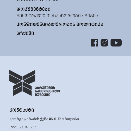
ᲓᲝᲙᲣᲛᲔᲜᲢᲔᲑᲘ
ᲒᲔᲜᲓᲔᲠᲣᲚᲘ ᲗᲐᲜᲐᲡᲬᲝᲠᲝᲑᲘᲡ ᲒᲔᲒᲛᲐ
ᲙᲝᲜᲤᲘᲓᲔᲜᲪᲘᲐᲚᲣᲠᲝᲑᲘᲡ ᲞᲝᲚᲘᲢᲘᲙᲐ
ᲐᲠᲥᲘᲕᲘ
ᲙᲝᲜᲢᲐᲥᲢᲘ
გიორგი ცაბაძის ქუჩა #6, 0112 თბილისი
+995 322 340 967