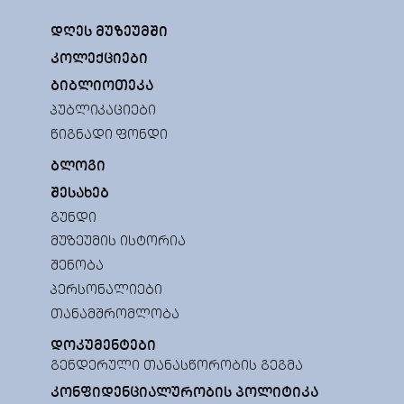
ᲓᲦᲔᲡ ᲛᲣᲖᲔᲣᲛᲨᲘ
ᲙᲝᲚᲔᲥᲪᲘᲔᲑᲘ
ᲑᲘᲑᲚᲘᲝᲗᲔᲙᲐ
ᲞᲣᲑᲚᲘᲙᲐᲪᲘᲔᲑᲘ
ᲬᲘᲒᲜᲐᲓᲘ ᲤᲝᲜᲓᲘ
ᲑᲚᲝᲒᲘ
ᲨᲔᲡᲐᲮᲔᲑ
ᲒᲣᲜᲓᲘ
ᲛᲣᲖᲔᲣᲛᲘᲡ ᲘᲡᲢᲝᲠᲘᲐ
ᲨᲔᲜᲝᲑᲐ
ᲞᲔᲠᲡᲝᲜᲐᲚᲘᲔᲑᲘ
ᲗᲐᲜᲐᲛᲨᲠᲝᲛᲚᲝᲑᲐ
ᲓᲝᲙᲣᲛᲔᲜᲢᲔᲑᲘ
ᲒᲔᲜᲓᲔᲠᲣᲚᲘ ᲗᲐᲜᲐᲡᲬᲝᲠᲝᲑᲘᲡ ᲒᲔᲒᲛᲐ
ᲙᲝᲜᲤᲘᲓᲔᲜᲪᲘᲐᲚᲣᲠᲝᲑᲘᲡ ᲞᲝᲚᲘᲢᲘᲙᲐ