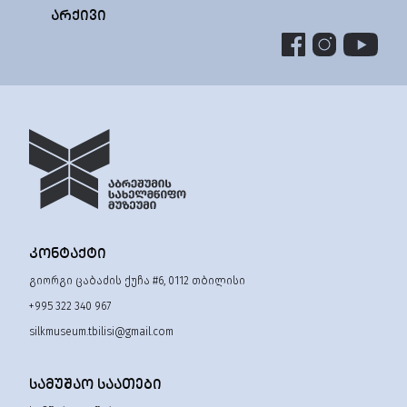
ᲐᲠᲥᲘᲕᲘ
ᲙᲝᲜᲢᲐᲥᲢᲘ
გიორგი ცაბაძის ქუჩა #6, 0112 თბილისი
+995 322 340 967
silkmuseum.tbilisi@gmail.com
ᲡᲐᲛᲣᲨᲐᲝ ᲡᲐᲐᲗᲔᲑᲘ