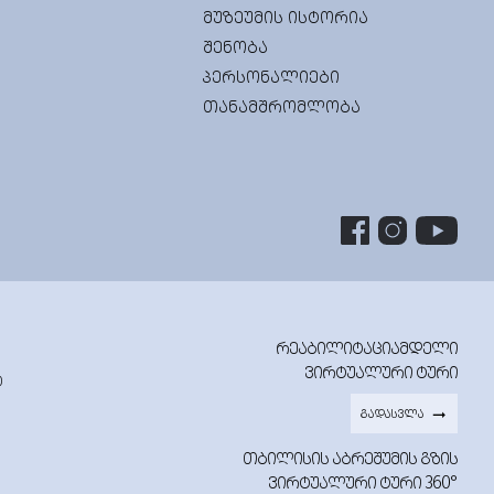
ᲛᲣᲖᲔᲣᲛᲘᲡ ᲘᲡᲢᲝᲠᲘᲐ
ᲨᲔᲜᲝᲑᲐ
ᲞᲔᲠᲡᲝᲜᲐᲚᲘᲔᲑᲘ
ᲗᲐᲜᲐᲛᲨᲠᲝᲛᲚᲝᲑᲐ
ᲠᲔᲐᲑᲘᲚᲘᲢᲐᲪᲘᲐᲛᲓᲔᲚᲘ
ᲕᲘᲠᲢᲣᲐᲚᲣᲠᲘ ᲢᲣᲠᲘ
0
ᲒᲐᲓᲐᲡᲕᲚᲐ
ᲗᲑᲘᲚᲘᲡᲘᲡ ᲐᲑᲠᲔᲨᲣᲛᲘᲡ ᲒᲖᲘᲡ
ᲕᲘᲠᲢᲣᲐᲚᲣᲠᲘ ᲢᲣᲠᲘ 360°