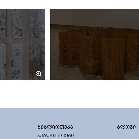
ᲑᲘᲑᲚᲘᲝᲗᲔᲙᲐ
ᲑᲚᲝᲒᲘ
ᲞᲣᲑᲚᲘᲙᲐᲪᲘᲔᲑᲘ