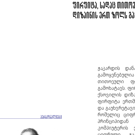
ფირფიტა, სადაც თითო
დიზაინის ერთ ზოლს გა
ჟაკარდის დან
გამოყენებულ
თითოეული ფ
გამოხატავს. ფ
ქსოვილის დიზა
ფირფიტა ერთმა
და გაუხვრეტავი
რომელიც ციფრ
ᲞᲔᲠᲡᲝᲜᲐᲚᲘᲔᲑᲘ
პრინციპიდან
კომპიუტერის 
ციფრული ჟა