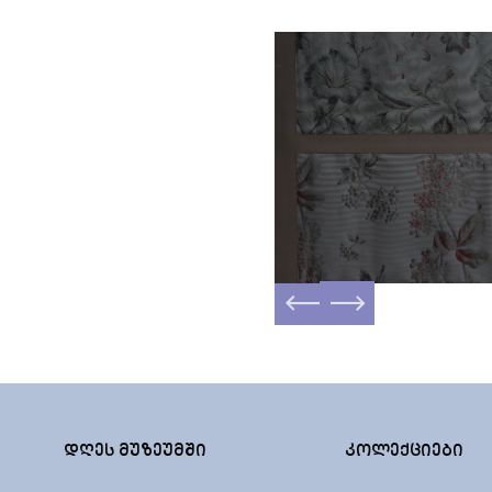
ᲓᲦᲔᲡ ᲛᲣᲖᲔᲣᲛᲨᲘ
ᲙᲝᲚᲔᲥᲪᲘᲔᲑᲘ