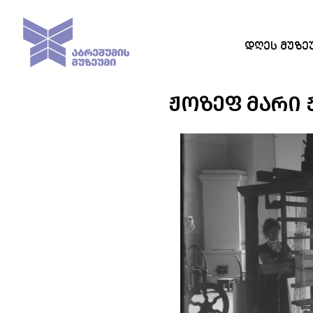
ᲓᲦᲔᲡ ᲛᲣᲖᲔ
ᲟᲝᲖᲔᲤ ᲛᲐᲠᲘ 