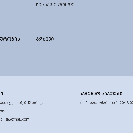
ᲬᲘᲒᲜᲐᲓᲘ ᲤᲝᲜᲓᲘ
ᲣᲠᲝᲑᲘᲡ
ᲐᲠᲥᲘᲕᲘ
ᲢᲘ
ᲡᲐᲛᲣᲨᲐᲝ ᲡᲐᲐᲗᲔᲑᲘ
ძის ქუჩა #6, 0112 თბილისი
სამშაბათი-შაბათი 11:00-18:0
 967
tbilisi@gmail.com