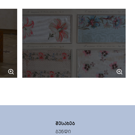
ᲨᲔᲡᲐᲮᲔᲑ
ᲒᲣᲜᲓᲘ