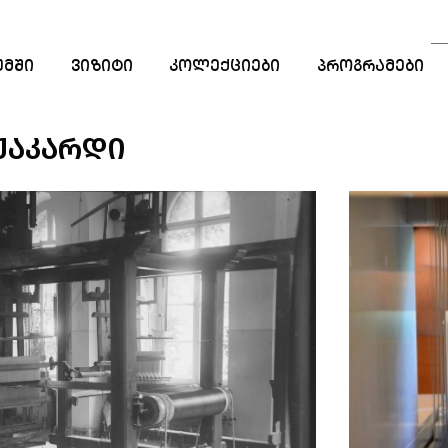
ᲣᲛᲨᲘ
ᲕᲘᲖᲘᲢᲘ
ᲙᲝᲚᲔᲥᲪᲘᲔᲑᲘ
ᲞᲠᲝᲒᲠᲐᲛᲔᲑᲘ
ᲡᲐᲒᲐᲜᲛᲐᲜᲐᲗᲚᲔ
ᲞᲠᲝᲒᲠᲐᲛᲔᲑᲘ
ᲟᲐᲙᲐᲠᲓᲘ
ᲡᲢᲐᲟᲘᲠᲔᲑᲐ
ᲠᲔᲖᲘᲓᲔᲜᲪᲘᲐ