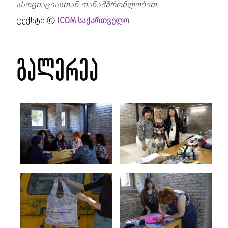
ასოციაციასთან თანამშრომლობით.
ტექსტი ⓒ
ICOM საქართველო
გალერეა