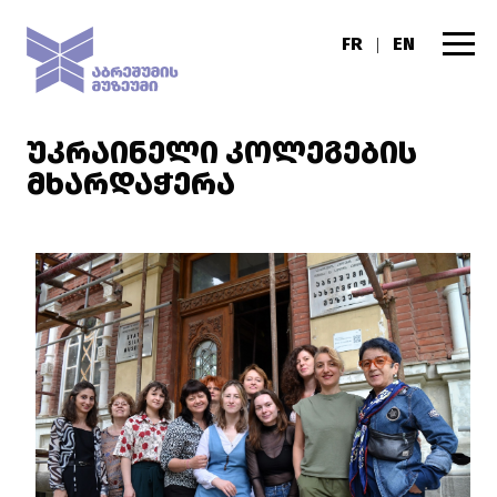
FR
EN
|
ᲣᲙᲠᲐᲘᲜᲔᲚᲘ ᲙᲝᲚᲔᲒᲔᲑᲘᲡ
ᲛᲮᲐᲠᲓᲐᲭᲔᲠᲐ