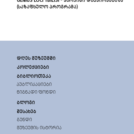
GENIUS LOCI TBILISI - ᲕᲐᲠᲯᲘᲨᲘ ᲓᲐᲙᲕᲘᲠᲕᲔᲑᲐᲖᲔ
(ᲡᲐᲖᲐᲤᲮᲣᲚᲝ ᲞᲠᲝᲒᲠᲐᲛᲐ)
ᲓᲦᲔᲡ ᲛᲣᲖᲔᲣᲛᲨᲘ
ᲙᲝᲚᲔᲥᲪᲘᲔᲑᲘ
ᲑᲘᲑᲚᲘᲝᲗᲔᲙᲐ
ᲞᲣᲑᲚᲘᲙᲐᲪᲘᲔᲑᲘ
ᲬᲘᲒᲜᲐᲓᲘ ᲤᲝᲜᲓᲘ
ᲑᲚᲝᲒᲘ
ᲨᲔᲡᲐᲮᲔᲑ
ᲒᲣᲜᲓᲘ
ᲛᲣᲖᲔᲣᲛᲘᲡ ᲘᲡᲢᲝᲠᲘᲐ