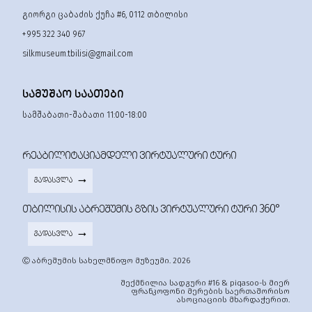
გიორგი ცაბაძის ქუჩა #6, 0112 თბილისი
+995 322 340 967
silkmuseum.tbilisi@gmail.com
ᲡᲐᲛᲣᲨᲐᲝ ᲡᲐᲐᲗᲔᲑᲘ
სამშაბათი-შაბათი 11:00-18:00
ᲠᲔᲐᲑᲘᲚᲘᲢᲐᲪᲘᲐᲛᲓᲔᲚᲘ ᲕᲘᲠᲢᲣᲐᲚᲣᲠᲘ ᲢᲣᲠᲘ
ᲒᲐᲓᲐᲡᲕᲚᲐ
ᲗᲑᲘᲚᲘᲡᲘᲡ ᲐᲑᲠᲔᲨᲣᲛᲘᲡ ᲒᲖᲘᲡ ᲕᲘᲠᲢᲣᲐᲚᲣᲠᲘ ᲢᲣᲠᲘ 360°
ᲒᲐᲓᲐᲡᲕᲚᲐ
Ⓒ აბრეშუმის სახელმწიფო მუზეუმი. 2026
შექმნილია სადგური #16 & piqasoo-ს მიერ
ფრანკოფონი მერების საერთაშორისო
ასოციაციის მხარდაჭერით.