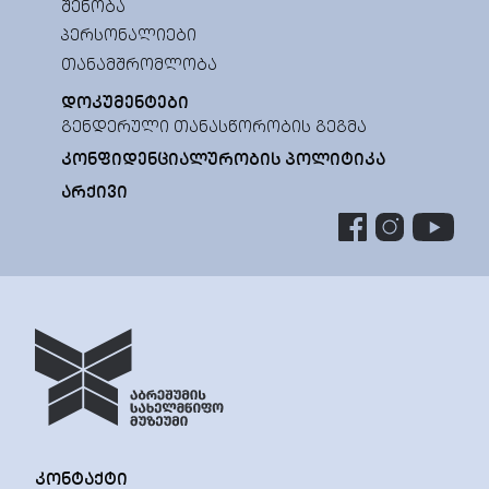
ᲨᲔᲜᲝᲑᲐ
ᲞᲔᲠᲡᲝᲜᲐᲚᲘᲔᲑᲘ
ᲗᲐᲜᲐᲛᲨᲠᲝᲛᲚᲝᲑᲐ
ᲓᲝᲙᲣᲛᲔᲜᲢᲔᲑᲘ
ᲒᲔᲜᲓᲔᲠᲣᲚᲘ ᲗᲐᲜᲐᲡᲬᲝᲠᲝᲑᲘᲡ ᲒᲔᲒᲛᲐ
ᲙᲝᲜᲤᲘᲓᲔᲜᲪᲘᲐᲚᲣᲠᲝᲑᲘᲡ ᲞᲝᲚᲘᲢᲘᲙᲐ
ᲐᲠᲥᲘᲕᲘ
ᲙᲝᲜᲢᲐᲥᲢᲘ