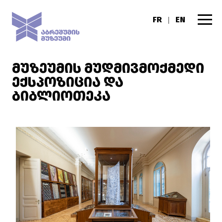
FR
EN
|
ᲛᲣᲖᲔᲣᲛᲘᲡ ᲛᲣᲓᲛᲘᲕᲛᲝᲥᲛᲔᲓᲘ
ᲔᲥᲡᲞᲝᲖᲘᲪᲘᲐ ᲓᲐ
ᲑᲘᲑᲚᲘᲝᲗᲔᲙᲐ