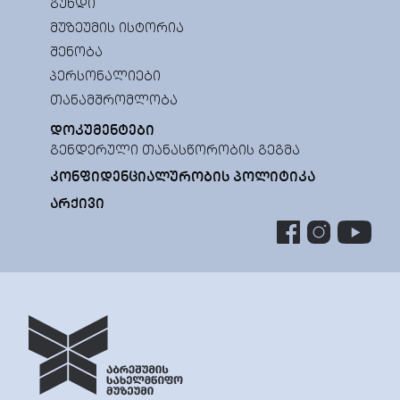
ᲒᲣᲜᲓᲘ
ᲛᲣᲖᲔᲣᲛᲘᲡ ᲘᲡᲢᲝᲠᲘᲐ
ᲨᲔᲜᲝᲑᲐ
ᲞᲔᲠᲡᲝᲜᲐᲚᲘᲔᲑᲘ
ᲗᲐᲜᲐᲛᲨᲠᲝᲛᲚᲝᲑᲐ
ᲓᲝᲙᲣᲛᲔᲜᲢᲔᲑᲘ
ᲒᲔᲜᲓᲔᲠᲣᲚᲘ ᲗᲐᲜᲐᲡᲬᲝᲠᲝᲑᲘᲡ ᲒᲔᲒᲛᲐ
ᲙᲝᲜᲤᲘᲓᲔᲜᲪᲘᲐᲚᲣᲠᲝᲑᲘᲡ ᲞᲝᲚᲘᲢᲘᲙᲐ
ᲐᲠᲥᲘᲕᲘ