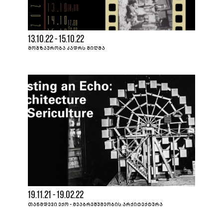
13.10.22 - 15.10.22
ᲛᲝᲒᲖᲐᲣᲠᲝᲑᲐ ᲙᲐᲓᲠᲡ ᲛᲘᲦᲛᲐ
19.11.21 - 19.02.22
ᲗᲐᲜᲛᲓᲔᲕᲘ ᲔᲥᲝ - ᲛᲔᲐᲑᲠᲔᲨᲣᲛᲔᲝᲑᲘᲡ ᲐᲠᲥᲘᲢᲔᲥᲢᲣᲠᲐ