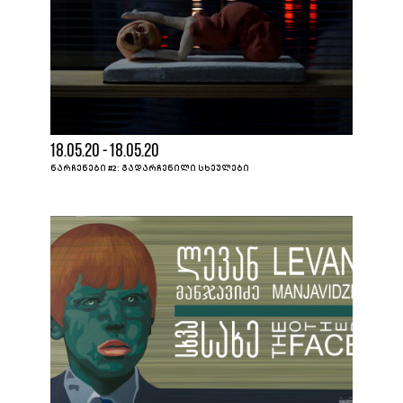
18.05.20 - 18.05.20
ᲜᲐᲠᲩᲔᲜᲔᲑᲘ #2: ᲒᲐᲓᲐᲠᲩᲔᲜᲘᲚᲘ ᲡᲮᲔᲣᲚᲔᲑᲘ