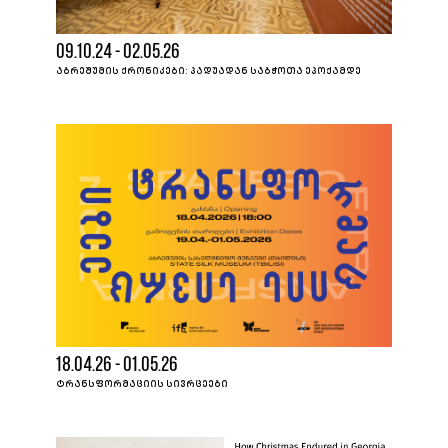
09.10.24 - 02.05.26
ᲐᲑᲠᲔᲨᲣᲛᲘᲡ ᲥᲠᲝᲜᲘᲙᲔᲑᲘ: ᲞᲐᲓᲣᲐᲓᲐᲜ ᲡᲐᲑᲭᲝᲗᲐ ᲔᲞᲝᲥᲐᲛᲓᲔ
18.04.26 - 01.05.26
ᲢᲠᲐᲜᲡᲤᲝᲠᲛᲐᲪᲘᲘᲡ ᲡᲘᲕᲠᲪᲔᲔᲑᲘ