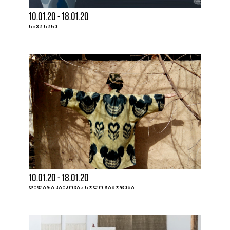
10.01.20 - 18.01.20
ᲡᲮᲕᲐ ᲡᲐᲮᲔ
10.01.20 - 18.01.20
ᲓᲘᲚᲐᲠᲐ ᲙᲐᲘᲞᲝᲕᲐᲡ ᲡᲝᲚᲝ ᲒᲐᲛᲝᲤᲔᲜᲐ