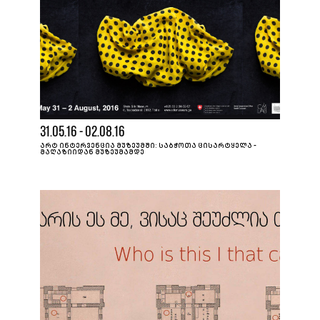
31.05.16 - 02.08.16
ᲐᲠᲢ ᲘᲜᲢᲔᲠᲕᲔᲜᲪᲘᲐ ᲛᲣᲖᲔᲣᲛᲨᲘ: ᲡᲐᲑᲭᲝᲗᲐ ᲪᲘᲡᲐᲠᲢᲧᲔᲚᲐ -
ᲛᲐᲦᲐᲖᲘᲘᲓᲐᲜ ᲛᲣᲖᲔᲣᲛᲐᲛᲓᲔ