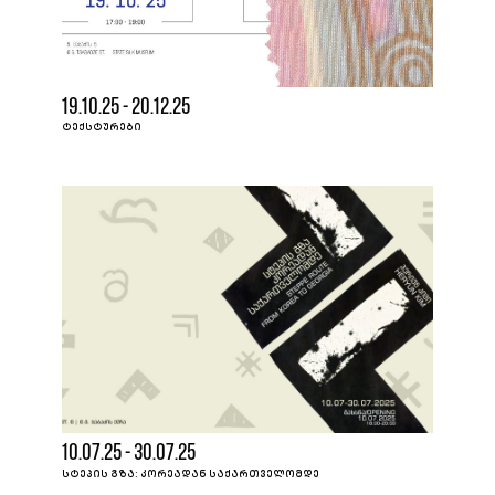
19.10.25 - 20.12.25
ᲢᲔᲥᲡᲢᲣᲠᲔᲑᲘ
10.07.25 - 30.07.25
ᲡᲢᲔᲞᲘᲡ ᲒᲖᲐ: ᲙᲝᲠᲔᲐᲓᲐᲜ ᲡᲐᲥᲐᲠᲗᲕᲔᲚᲝᲛᲓᲔ