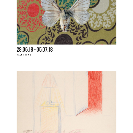
28.06.18 - 05.07.18
ᲘᲡᲣᲜᲗᲥᲔ