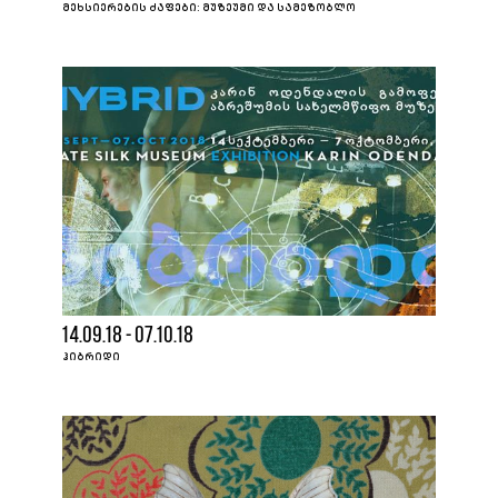
ᲛᲔᲮᲡᲘᲔᲠᲔᲑᲘᲡ ᲫᲐᲤᲔᲑᲘ: ᲛᲣᲖᲔᲣᲛᲘ ᲓᲐ ᲡᲐᲛᲔᲖᲝᲑᲚᲝ
14.09.18 - 07.10.18
ᲰᲘᲑᲠᲘᲓᲘ