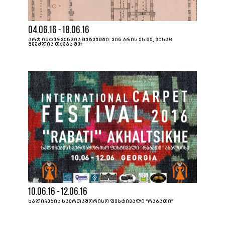
04.06.16 - 18.06.16
ᲐᲠᲢ ᲘᲜᲢᲔᲠᲕᲔᲜᲪᲘᲐ ᲛᲣᲖᲔᲣᲛᲨᲘ: ᲕᲘᲜ ᲐᲠᲘᲡ ᲔᲡ ᲛᲔ, ᲕᲘᲡᲐᲪ
ᲨᲔᲣᲫᲚᲘᲐ ᲗᲥᲕᲐᲡ ᲛᲔ?
10.06.16 - 12.06.16
ᲮᲐᲚᲘᲩᲔᲑᲘᲡ ᲡᲐᲔᲠᲗᲐᲨᲝᲠᲘᲡᲝ ᲤᲔᲡᲢᲘᲕᲐᲚᲘ “ᲠᲐᲑᲐᲗᲘ”