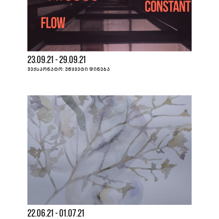
23.09.21 - 29.09.21
ᲣᲔᲥᲡᲞᲝᲜᲐᲢᲝ: ᲣᲬᲧᲕᲔᲢᲘ ᲓᲘᲜᲔᲑᲐ
22.06.21 - 01.07.21