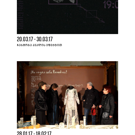
20.03.17 - 30.03.17
ᲩᲐᲮᲨᲝᲑᲐ ᲞᲔᲞᲚᲘᲡ ᲔᲤᲔᲥᲢᲘᲗ
28.01.17 - 18.02.17