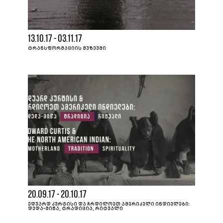
13.10.17 - 03.11.17
ᲢᲠᲐᲜᲡᲤᲝᲠᲛᲐᲪᲘᲘᲡ ᲛᲣᲖᲔᲣᲛᲘ
20.09.17 - 20.10.17
ᲔᲓᲣᲐᲠᲓ ᲙᲣᲠᲢᲘᲡᲘ ᲓᲐ ᲩᲠᲓᲘᲚᲝᲔᲗ ᲐᲛᲔᲠᲘᲙᲔᲚᲘ ᲘᲜᲓᲘᲔᲚᲔᲑᲘ:
ᲓᲔᲓᲐ-ᲛᲘᲬᲐ, ᲢᲠᲐᲓᲘᲪᲘᲐ, ᲠᲘᲢᲣᲐᲚᲘ