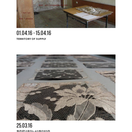
01.04.16 - 15.04.16
TERRITORY OF SUPPLY
25.03.16
ᲤᲝᲚᲐᲓᲘᲡ ᲫᲐᲤᲘᲕᲘᲗ