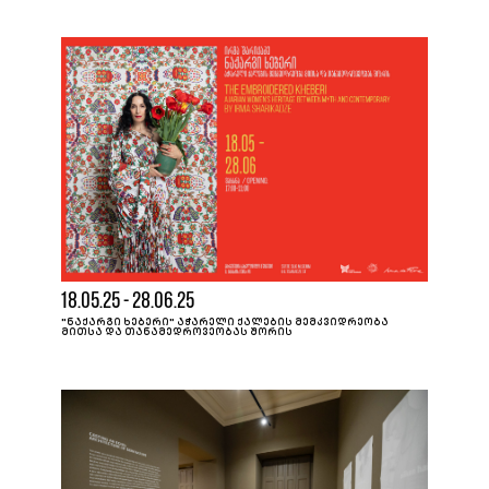
18.05.25 - 28.06.25
"ᲜᲐᲥᲐᲠᲒᲘ ᲮᲔᲑᲔᲠᲘ" ᲐᲭᲐᲠᲔᲚᲘ ᲥᲐᲚᲔᲑᲘᲡ ᲛᲔᲛᲙᲕᲘᲓᲠᲔᲝᲑᲐ
ᲛᲘᲗᲡᲐ ᲓᲐ ᲗᲐᲜᲐᲛᲔᲓᲠᲝᲕᲔᲝᲑᲐᲡ ᲨᲝᲠᲘᲡ