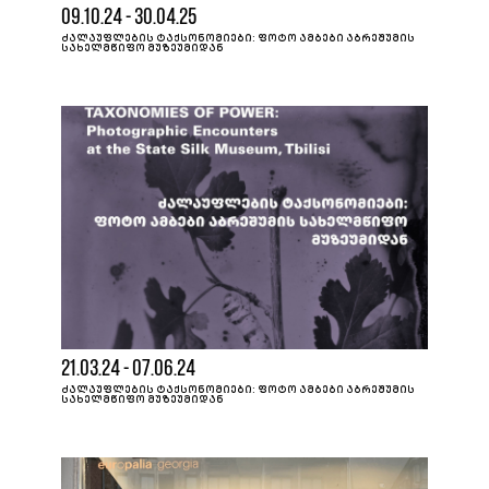
09.10.24 - 30.04.25
ᲫᲐᲚᲐᲣᲤᲚᲔᲑᲘᲡ ᲢᲐᲥᲡᲝᲜᲝᲛᲘᲔᲑᲘ: ᲤᲝᲢᲝ ᲐᲛᲑᲔᲑᲘ ᲐᲑᲠᲔᲨᲣᲛᲘᲡ
ᲡᲐᲮᲔᲚᲛᲬᲘᲤᲝ ᲛᲣᲖᲔᲣᲛᲘᲓᲐᲜ
21.03.24 - 07.06.24
ᲫᲐᲚᲐᲣᲤᲚᲔᲑᲘᲡ ᲢᲐᲥᲡᲝᲜᲝᲛᲘᲔᲑᲘ: ᲤᲝᲢᲝ ᲐᲛᲑᲔᲑᲘ ᲐᲑᲠᲔᲨᲣᲛᲘᲡ
ᲡᲐᲮᲔᲚᲛᲬᲘᲤᲝ ᲛᲣᲖᲔᲣᲛᲘᲓᲐᲜ