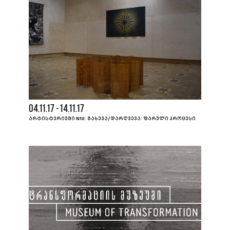
04.11.17 - 14.11.17
ᲐᲠᲢᲘᲡᲢᲔᲠᲘᲣᲛᲘ N10: ᲒᲐᲮᲔᲕᲐ/ᲓᲐᲠᲦᲕᲔᲕᲐ: ᲤᲐᲠᲣᲚᲘ ᲞᲠᲝᲪᲔᲡᲘ