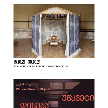
15.10.21 - 30.10.21
ᲣᲔᲥᲡᲞᲝᲜᲐᲢᲝ: ᲐᲑᲠᲔᲨᲣᲛᲘᲡ ᲞᲐᲠᲙᲘᲡ ᲝᲗᲐᲮᲘ