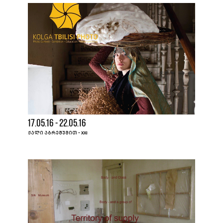
17.05.16 - 22.05.16
ᲥᲐᲚᲘ ᲐᲑᲠᲔᲨᲣᲛᲘᲗ - XXI