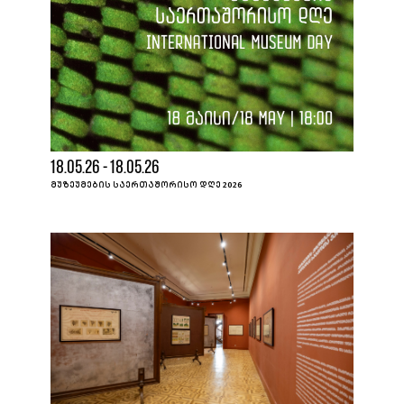
18.05.26 - 18.05.26
ᲛᲣᲖᲔᲣᲛᲔᲑᲘᲡ ᲡᲐᲔᲠᲗᲐᲨᲝᲠᲘᲡᲝ ᲓᲦᲔ 2026