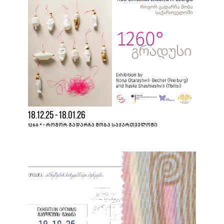
18.12.25 - 18.01.26
1260 ° - ᲠᲝᲒᲝᲠ ᲒᲐᲓᲐᲠᲩᲐ ᲨᲝᲑᲐ ᲡᲐᲥᲐᲠᲗᲕᲔᲚᲝᲨᲘ