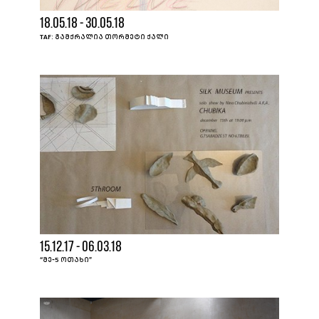
18.05.18 - 30.05.18
TAF: ᲒᲐᲛᲥᲠᲐᲚᲘᲐ ᲗᲝᲠᲛᲔᲢᲘ ᲥᲐᲚᲘ
15.12.17 - 06.03.18
“ᲛᲔ-5 ᲝᲗᲐᲮᲘ”