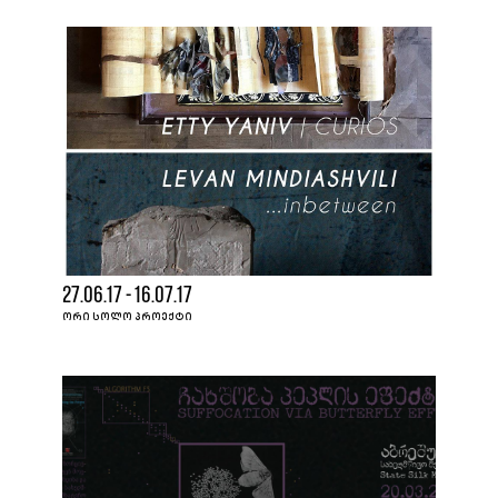
27.06.17 - 16.07.17
ᲝᲠᲘ ᲡᲝᲚᲝ ᲞᲠᲝᲔᲥᲢᲘ