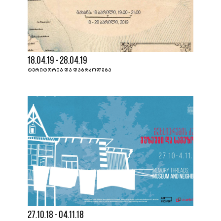
18.04.19 - 28.04.19
ᲢᲔᲠᲘᲢᲝᲠᲘᲐ ᲓᲐ ᲓᲐᲑᲠᲙᲝᲚᲔᲑᲐ
27.10.18 - 04.11.18