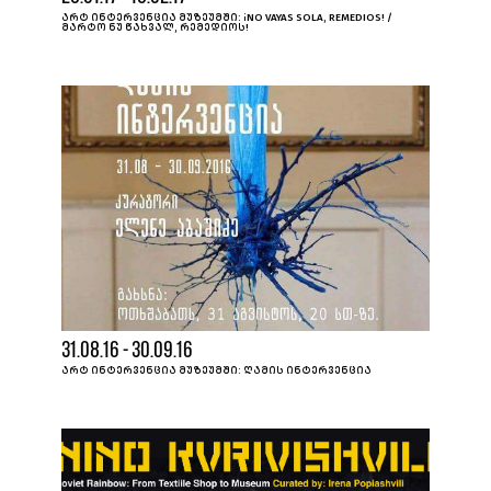
ᲐᲠᲢ ᲘᲜᲢᲔᲠᲕᲔᲜᲪᲘᲐ ᲛᲣᲖᲔᲣᲛᲨᲘ: ¡NO VAYAS SOLA, REMEDIOS! /
ᲛᲐᲠᲢᲝ ᲜᲣ ᲬᲐᲮᲕᲐᲚ, ᲠᲔᲛᲔᲓᲘᲝᲡ!
31.08.16 - 30.09.16
ᲐᲠᲢ ᲘᲜᲢᲔᲠᲕᲔᲜᲪᲘᲐ ᲛᲣᲖᲔᲣᲛᲨᲘ: ᲦᲐᲛᲘᲡ ᲘᲜᲢᲔᲠᲕᲔᲜᲪᲘᲐ