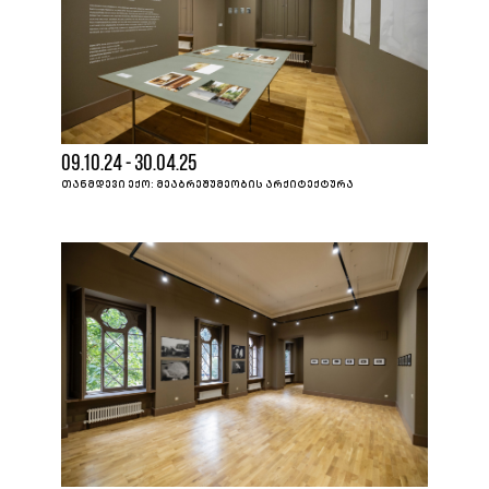
09.10.24 - 30.04.25
ᲗᲐᲜᲛᲓᲔᲕᲘ ᲔᲥᲝ: ᲛᲔᲐᲑᲠᲔᲨᲣᲛᲔᲝᲑᲘᲡ ᲐᲠᲥᲘᲢᲔᲥᲢᲣᲠᲐ