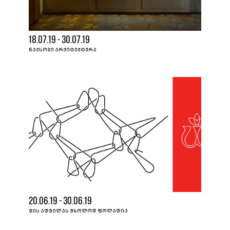
18.07.19 - 30.07.19
ᲜᲐᲥᲡᲝᲕᲘ ᲐᲠᲥᲘᲢᲔᲥᲢᲣᲠᲐ
20.06.19 - 30.06.19
ᲛᲘᲡ ᲐᲓᲒᲘᲚᲐᲡ ᲛᲮᲝᲚᲝᲓ ᲤᲝᲚᲐᲓᲘᲐ