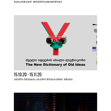
ᲣᲔᲥᲡᲞᲝᲜᲐᲢᲝ: ᲤᲝᲗᲚᲘᲡᲛᲭᲐᲛᲔᲚᲔᲑᲘ
15.10.20 - 15.11.20
ᲫᲕᲔᲚᲘ ᲘᲓᲔᲔᲑᲘᲡ ᲐᲮᲐᲚᲘ ᲚᲔᲥᲡᲘᲙᲝᲜᲘ: ᲒᲖᲔᲑᲘ