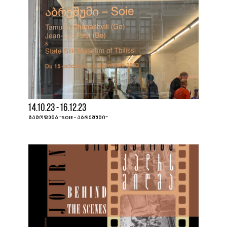
14.10.23 - 16.12.23
ᲒᲐᲛᲝᲤᲔᲜᲐ "SOIE - ᲐᲑᲠᲔᲨᲣᲛᲘ"