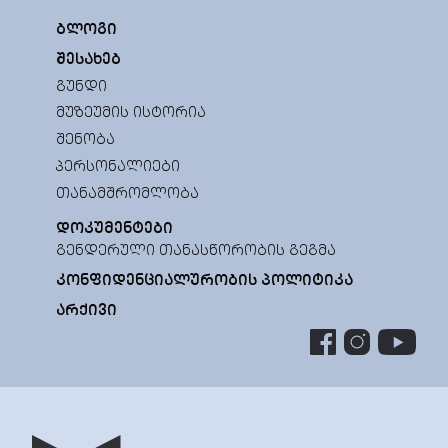
ᲑᲚᲝᲒᲘ
ᲨᲔᲡᲐᲮᲔᲑ
ᲒᲣᲜᲓᲘ
ᲛᲣᲖᲔᲣᲛᲘᲡ ᲘᲡᲢᲝᲠᲘᲐ
ᲨᲔᲜᲝᲑᲐ
ᲞᲔᲠᲡᲝᲜᲐᲚᲘᲔᲑᲘ
ᲗᲐᲜᲐᲛᲨᲠᲝᲛᲚᲝᲑᲐ
ᲓᲝᲙᲣᲛᲔᲜᲢᲔᲑᲘ
ᲒᲔᲜᲓᲔᲠᲣᲚᲘ ᲗᲐᲜᲐᲡᲬᲝᲠᲝᲑᲘᲡ ᲒᲔᲒᲛᲐ
ᲙᲝᲜᲤᲘᲓᲔᲜᲪᲘᲐᲚᲣᲠᲝᲑᲘᲡ ᲞᲝᲚᲘᲢᲘᲙᲐ
ᲐᲠᲥᲘᲕᲘ