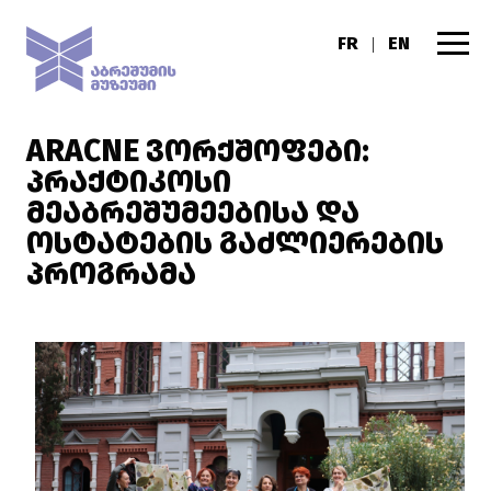
FR
EN
|
ARACNE ᲕᲝᲠᲥᲨᲝᲤᲔᲑᲘ:
ᲞᲠᲐᲥᲢᲘᲙᲝᲡᲘ
ᲛᲔᲐᲑᲠᲔᲨᲣᲛᲔᲔᲑᲘᲡᲐ ᲓᲐ
ᲝᲡᲢᲐᲢᲔᲑᲘᲡ ᲒᲐᲫᲚᲘᲔᲠᲔᲑᲘᲡ
ᲞᲠᲝᲒᲠᲐᲛᲐ